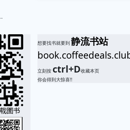
.
静流书站
想要找书就要到
book.coffeedeals.clu
ctrl+D
立刻按
收藏本页
你会得到大惊喜!!