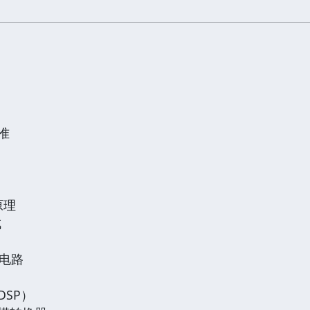
标准
原理
成
测电路
DSP）