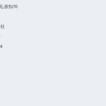
元,折扣70
版社
1
4