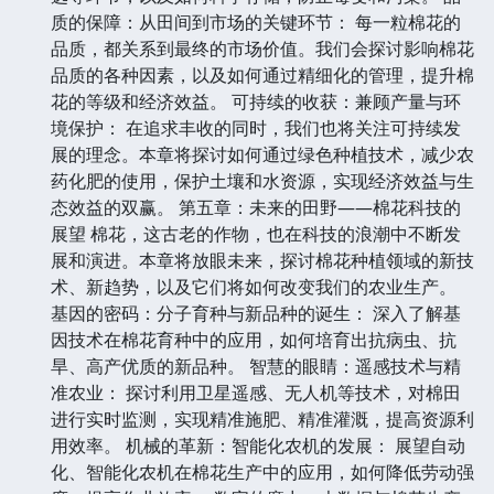
质的保障：从田间到市场的关键环节： 每一粒棉花的
品质，都关系到最终的市场价值。我们会探讨影响棉花
品质的各种因素，以及如何通过精细化的管理，提升棉
花的等级和经济效益。 可持续的收获：兼顾产量与环
境保护： 在追求丰收的同时，我们也将关注可持续发
展的理念。本章将探讨如何通过绿色种植技术，减少农
药化肥的使用，保护土壤和水资源，实现经济效益与生
态效益的双赢。 第五章：未来的田野——棉花科技的
展望 棉花，这古老的作物，也在科技的浪潮中不断发
展和演进。本章将放眼未来，探讨棉花种植领域的新技
术、新趋势，以及它们将如何改变我们的农业生产。
基因的密码：分子育种与新品种的诞生： 深入了解基
因技术在棉花育种中的应用，如何培育出抗病虫、抗
旱、高产优质的新品种。 智慧的眼睛：遥感技术与精
准农业： 探讨利用卫星遥感、无人机等技术，对棉田
进行实时监测，实现精准施肥、精准灌溉，提高资源利
用效率。 机械的革新：智能化农机的发展： 展望自动
化、智能化农机在棉花生产中的应用，如何降低劳动强