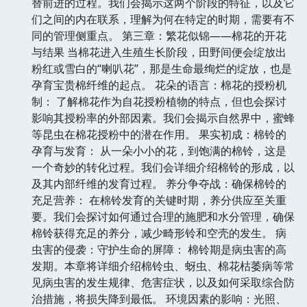
替前进的过程。我们会揭示这两个阶段的特征，以及它
们之间的内在联系，理解为何在特定的时期，需要有不
同的管理侧重点。 第三章：繁花似锦——棉花的开花
与结果 当棉花进入生殖生长阶段，田野间便会绽放出
粉红或雪白的“喇叭花”，那是生命最绚烂的绽放，也是
孕育宝贵棉纤维的起点。 花朵的语言：棉花的授粉机
制： 了解棉花作为自花授粉植物的特点，但也会探讨
影响其授粉率的外部因素。我们会揭示自然界中，蜜蜂
等昆虫在棉花授粉中的潜在作用。 果实初成：棉铃的
孕育与发育： 从一朵小小的花，到饱满的棉铃，这是
一个奇妙的转化过程。我们会详细介绍棉铃的形成，以
及其内部纤维的发育过程。 养分争夺战：确保棉铃的
充足营养： 在棉铃发育的关键时期，养分供应至关重
要。我们会探讨如何通过合理的施肥和水分管理，确保
棉铃获得充足的养分，减少畸形铃和空壳的发生。 病
虫害的侵袭：守护生命的屏障： 棉铃期是病虫害的高
发期。本章将详细介绍棉铃虫、蚜虫、棉花枯萎病等常
见病虫害的发生规律、危害症状，以及如何采取综合防
治措施，将损失降到最低。 环境因素的影响：光照、