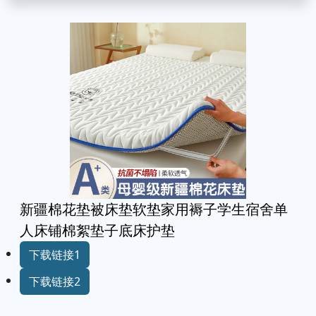
新疆棉花垫被床垫软垫家用褥子学生宿舍单
人床铺棉絮垫子底床护垫
下载链接1
下载链接2