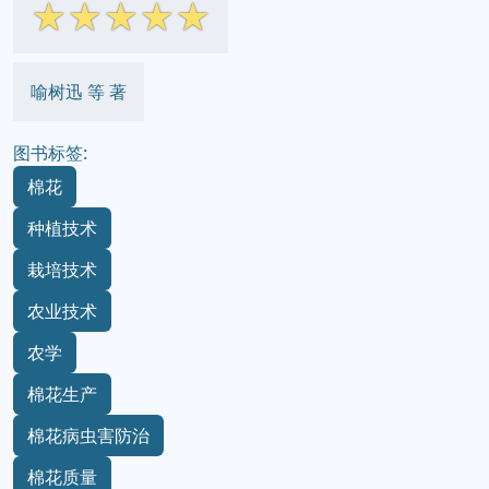
☆
☆
☆
☆
☆
喻树迅 等 著
图书标签:
棉花
种植技术
栽培技术
农业技术
农学
棉花生产
棉花病虫害防治
棉花质量