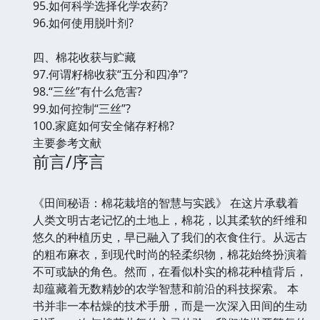
95.如何科学选择化学农药?
96.如何使用脱叶剂?
四、棉花收获与贮藏
97.何谓籽棉收获“五分和四净”?
98.“三丝”有什么危害?
99.如何控制“三丝”?
100.家庭如何安全储存籽棉?
主要参考文献
前言/序言
《田间秘语：棉花栽培的智慧与实践》 在这片承载着
人类文明古老记忆的土地上，棉花，以其柔软的纤维和
悠久的种植历史，早已融入了我们的衣食住行。从远古
的粗布麻衣，到现代时尚的轻柔织物，棉花始终扮演着
不可或缺的角色。然而，在看似朴实的棉花种植背后，
却蕴藏着无数精妙的农学智慧和前沿的科技探索。 本
书并非一本枯燥的技术手册，而是一次深入田间的生动