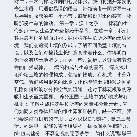
对话，一次与棉花共舞的心灵体验。我们将抛开繁复的
专业术语，用通俗易懂的语言，带领读者一同探寻棉花
从播种到收获的每一个环节，感受那份泥土的芬芳，聆
听那份生命的律动。 第一章：沃土之孕——棉花的生
命起点 一切生命的奇迹都始于孕育。在这一章，我们
将从最基础的层面开始，探讨棉花生长所必需的土壤环
境。我们会追溯土壤的形成，了解不同类型土壤的特
性，以及它们对棉花生长究竟意味着什么。你将明白，
为什么有些土地肥沃，而另一些则贫瘠，这背后有着怎
样的自然规律。 土壤的构成与生命的基石： 深入浅出
地介绍土壤的物理构成，包括矿物质、有机质、水分和
空气。我们将用形象的比喻，让你理解土壤颗粒之间的
孔隙如何影响水分和空气的流通，这对于棉花根系的呼
吸和生长至关重要。 养分王国：土壤中的矿物质与有
机质： 了解构成棉花生长所需的宏量和微量元素，它
们如同人类身体所需的维生素和矿物质，缺一不可。我
们会探讨有机质的作用，它不仅仅是“肥料”，更是土壤
活力的源泉，能够改善土壤结构，提高保水保肥能力。
pH值与盐分：不容忽视的隐形杀手： 为什么说“酸碱平