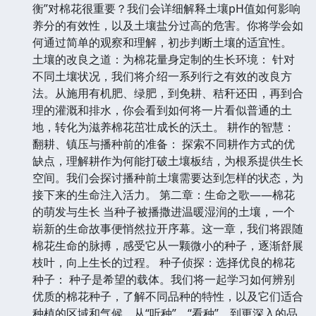
衡”对棉花很重要？我们会详细解释土壤pH值如何影响
养分的有效性，以及土壤盐分过高的危害。你将学会如
何通过简单的观察和理解，初步判断土壤的适宜性。
土壤的改良之道：为棉花量身定制的生长环境： 针对
不同土壤状况，我们将介绍一系列行之有效的改良方
法。从施用有机肥、绿肥，到免耕、秸秆还田，再到合
理的灌溉和排水，你会看到如何将一片看似普通的土
地，转化为滋养棉花茁壮成长的沃土。 耕作的智慧：
翻耕、镇压与播种前的准备： 探索不同耕作方式的优
缺点，理解耕作为何能打破土壤板结，为根系提供生长
空间。我们会探讨播种前土壤需要达到怎样的状态，为
接下来的生命注入活力。 第二章：生命之歌——棉花
的萌发与生长 当种子被播撒进温暖湿润的土壤，一个
崭新的生命故事便悄然拉开序幕。这一章，我们将跟随
棉花生命的脉搏，感受它从一颗微小的种子，逐渐舒展
枝叶，向上生长的过程。 种子侦探：选择优良的棉花
种子： 种子是希望的载体。我们将一起学习如何辨别
优质的棉花种子，了解不同品种的特性，以及它们适合
种植的区域和气候。从“听种”、“看种”，到更深入的品