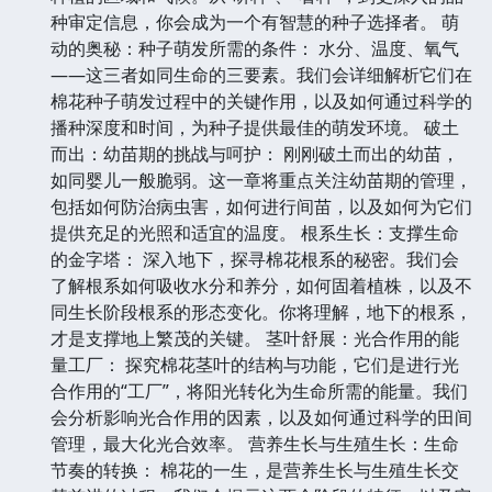
种审定信息，你会成为一个有智慧的种子选择者。 萌
动的奥秘：种子萌发所需的条件： 水分、温度、氧气
——这三者如同生命的三要素。我们会详细解析它们在
棉花种子萌发过程中的关键作用，以及如何通过科学的
播种深度和时间，为种子提供最佳的萌发环境。 破土
而出：幼苗期的挑战与呵护： 刚刚破土而出的幼苗，
如同婴儿一般脆弱。这一章将重点关注幼苗期的管理，
包括如何防治病虫害，如何进行间苗，以及如何为它们
提供充足的光照和适宜的温度。 根系生长：支撑生命
的金字塔： 深入地下，探寻棉花根系的秘密。我们会
了解根系如何吸收水分和养分，如何固着植株，以及不
同生长阶段根系的形态变化。你将理解，地下的根系，
才是支撑地上繁茂的关键。 茎叶舒展：光合作用的能
量工厂： 探究棉花茎叶的结构与功能，它们是进行光
合作用的“工厂”，将阳光转化为生命所需的能量。我们
会分析影响光合作用的因素，以及如何通过科学的田间
管理，最大化光合效率。 营养生长与生殖生长：生命
节奏的转换： 棉花的一生，是营养生长与生殖生长交