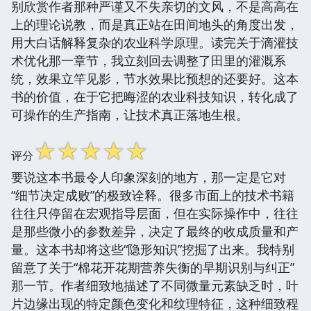
别欣赏作者那种严谨又不失亲切的文风，不是高高在
上的理论说教，而是真正站在田间地头的角度出发，
用大白话解释复杂的农业科学原理。读完关于滴灌技
术优化那一章节，我立刻回去调整了田里的灌溉系
统，效果立竿见影，节水效果比预想的还要好。这本
书的价值，在于它把晦涩的农业科技知识，转化成了
可操作的生产指南，让技术真正落地生根。
☆
☆
☆
☆
☆
评分
要说这本书最令人印象深刻的地方，那一定是它对
“细节决定成败”的极致诠释。很多市面上的技术书籍
往往只停留在宏观指导层面，但在实际操作中，往往
是那些微小的参数差异，决定了最终的收成质量和产
量。这本书却将这些“隐形知识”挖掘了出来。我特别
留意了关于“棉花开花期营养失衡的早期识别与纠正”
那一节。作者细致地描述了不同微量元素缺乏时，叶
片边缘出现的特定颜色变化和纹理特征，这种细致程