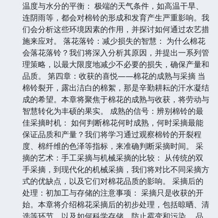
温度与水分的平衡： 极端的天气条件，如高温干旱、
连阴雨等，都会对棉铃的形成和发育产生严重影响。我
们会分析这些环境因素的作用，并探讨如何通过农艺措
施来应对。 落花落铃：减少损失的智慧： 为什么棉花
会落花落铃？我们将深入分析其原因，并提出一系列管
理策略，以最大限度地减少不必要的损失，确保产量和
品质。 第四章：收获的喜悦——棉花的成熟与采摘 当
棉铃裂开，露出洁白的棉絮，那是辛勤耕耘的汗水凝结
成的希望。本章将聚焦于棉花的成熟与收获，将劳动与
智慧转化为丰硕的果实。 成熟的信号：辨别棉铃的最
佳采摘时机： 如何判断棉花何时成熟，何时采摘最能
保证品质和产量？我们将学习通过观察棉铃的开裂程
度、棉纤维的色泽等指标，来准确判断采摘时间。 采
摘的艺术：手工采摘与机械采摘的比较： 从传统的双
手采摘，到现代化的机械采摘，我们将对比不同采摘方
式的优缺点，以及它们对棉花品质的影响。 采摘后的
处理：初加工与存储的注意事项： 采摘只是收获的开
始。本章将介绍棉花采摘后的初步处理，包括晾晒、清
选等环节，以及如何科学存储，防止霉变和污染。 品