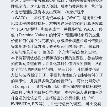
出发，结合行业分析和公司战略，预测未来多年的经营
性现金流。这包括收入预测、成本与费用预测、营运资
本变动预测以及资本支出预测。 确定折现率
（WACC）： 加权平均资本成本（WACC）是衡量企业
风险水平的关键指标。本书将详细介绍如何计算股权成
本（CAPM模型）和债务成本，并最终得出 WACC。 终
值（Terminal Value）的计算： 预测期结束后的企业
价值如何估算？我们将探讨永续增长模型和退出倍数法
等常用终值计算方法，并分析它们的适用性。 敏感性
分析与场景分析： 估值是一个充满不确定性的过程。
本书将强调敏感性分析和场景分析的重要性，教会读者
如何识别关键假设，并量化其对估值结果的影响，从而
更全面地理解估值的范围。 第三部分：其他重要估值
方法与技巧 除了DCF，掌握其他估值方法能够弥补DCF
的局限性，并提供多角度的价值评估。 可比公司分析
（Comps）： 通过分析可比上市公司的财务指标和交
易倍数，快速为目标公司估值。本书将深入讲解如何选
择合适的比较公司，选择恰当的交易倍数（如 P/E,
EV/EBITDA, P/S 等），并进行必要的调整。 可比交易