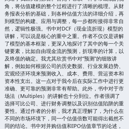
角，将估值建模的整个过程进行了清晰的梳理。从财
务报表分析的基础，到各种估值方法的详细介绍，再
到模型的构建、应用与调整，每一步都衔接得非常自
然，逻辑性极强。书中对DCF（现金流折现）模型的
讲解，可以说是核心的重中之重。作者不仅仅是讲解
了模型的基本框架，更深入地探讨了其中的每一个关
键要素，比如自由现金流的预测，折现率的计算，以
及终值的确定。我尤其欣赏书中对“预测”的细致讲
解，例如如何根据公司的历史数据、行业发展趋势、
宏观经济环境来预测收入、成本、费用、营运资本和
资本性支出。这一点对于我今后在实际工作中进行更
准确、更可靠的预测非常有帮助。此外，书中对于市
场法（Multiples）的讲解也十分到位。作者强调了
选择可比公司、进行财务调整以及识别估值陷阱的重
要性。通过作者的分析，我才真正理解了，为什么在
不同的市场环境下，同一个估值倍数可能得出截然不
同的结论。书中对并购估值和IPO估值章节的论述，