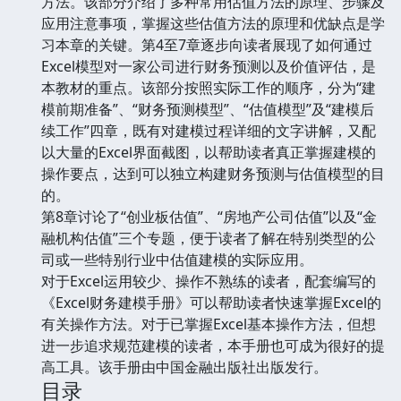
方法。该部分介绍了多种常用估值方法的原理、步骤及
应用注意事项，掌握这些估值方法的原理和优缺点是学
习本章的关键。第4至7章逐步向读者展现了如何通过
Excel模型对一家公司进行财务预测以及价值评估，是
本教材的重点。该部分按照实际工作的顺序，分为“建
模前期准备”、“财务预测模型”、“估值模型”及“建模后
续工作”四章，既有对建模过程详细的文字讲解，又配
以大量的Excel界面截图，以帮助读者真正掌握建模的
操作要点，达到可以独立构建财务预测与估值模型的目
的。
第8章讨论了“创业板估值”、“房地产公司估值”以及“金
融机构估值”三个专题，便于读者了解在特别类型的公
司或一些特别行业中估值建模的实际应用。
对于Excel运用较少、操作不熟练的读者，配套编写的
《Excel财务建模手册》可以帮助读者快速掌握Excel的
有关操作方法。对于已掌握Excel基本操作方法，但想
进一步追求规范建模的读者，本手册也可成为很好的提
高工具。该手册由中国金融出版社出版发行。
目录