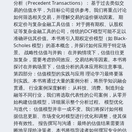
分析（Precedent Transactions）： 基于过去类似交
易的估值水平，为目标公司提供参考。我们将重点讨论
如何筛选相关交易，并理解交易的溢价驱动因素。 期
权定价与复杂金融工具估值： 对于拥有期权、认股权
证等复杂金融工具的公司，传统的DCF模型可能不足以
准确评估其价值。本书将引入期权定价模型（如 Black-
Scholes 模型）的基本概念，并探讨如何应用于特定场
景。 战略性估值与并购： 在并购情境下，估值往往更
加复杂，需要考虑协同效应、交易结构等因素。本书将
探讨在并购场景下，估值分析的具体应用和注意事项。
第四部分：估值模型的实践与应用 理论学习最终要落
到实践。本书将通过大量的案例分析，将所学知识融会
贯通。 行业案例深度解析： 从科技、消费、制造到金
融等不同行业，我们将选取代表性的公司案例，从零开
始构建估值模型，详细展示整个分析过程。 模型优化
与迭代： 估值模型并非一成不变。我们将探讨如何根
据信息更新、市场变化对模型进行优化和调整，使其保
持有效性。 报告撰写与沟通： 最终的估值结果需要清
晰地呈现给决策者。本书将指导读者如何撰写专业的估