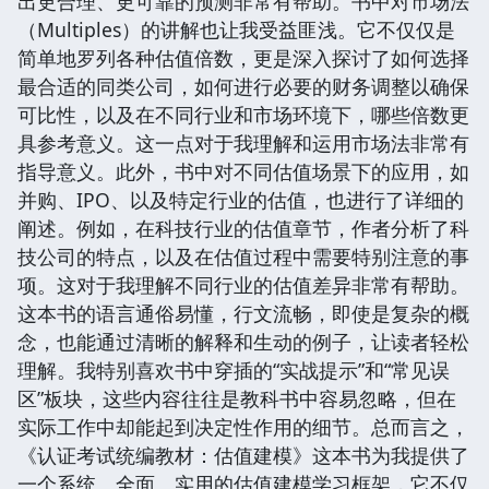
出更合理、更可靠的预测非常有帮助。书中对市场法
（Multiples）的讲解也让我受益匪浅。它不仅仅是
简单地罗列各种估值倍数，更是深入探讨了如何选择
最合适的同类公司，如何进行必要的财务调整以确保
可比性，以及在不同行业和市场环境下，哪些倍数更
具参考意义。这一点对于我理解和运用市场法非常有
指导意义。此外，书中对不同估值场景下的应用，如
并购、IPO、以及特定行业的估值，也进行了详细的
阐述。例如，在科技行业的估值章节，作者分析了科
技公司的特点，以及在估值过程中需要特别注意的事
项。这对于我理解不同行业的估值差异非常有帮助。
这本书的语言通俗易懂，行文流畅，即使是复杂的概
念，也能通过清晰的解释和生动的例子，让读者轻松
理解。我特别喜欢书中穿插的“实战提示”和“常见误
区”板块，这些内容往往是教科书中容易忽略，但在
实际工作中却能起到决定性作用的细节。总而言之，
《认证考试统编教材：估值建模》这本书为我提供了
一个系统、全面、实用的估值建模学习框架，它不仅