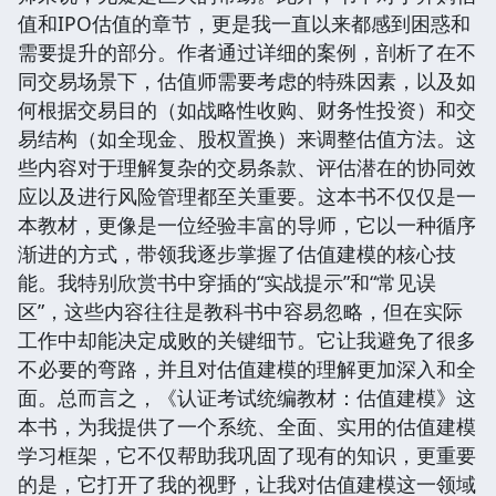
值和IPO估值的章节，更是我一直以来都感到困惑和
需要提升的部分。作者通过详细的案例，剖析了在不
同交易场景下，估值师需要考虑的特殊因素，以及如
何根据交易目的（如战略性收购、财务性投资）和交
易结构（如全现金、股权置换）来调整估值方法。这
些内容对于理解复杂的交易条款、评估潜在的协同效
应以及进行风险管理都至关重要。这本书不仅仅是一
本教材，更像是一位经验丰富的导师，它以一种循序
渐进的方式，带领我逐步掌握了估值建模的核心技
能。我特别欣赏书中穿插的“实战提示”和“常见误
区”，这些内容往往是教科书中容易忽略，但在实际
工作中却能决定成败的关键细节。它让我避免了很多
不必要的弯路，并且对估值建模的理解更加深入和全
面。总而言之，《认证考试统编教材：估值建模》这
本书，为我提供了一个系统、全面、实用的估值建模
学习框架，它不仅帮助我巩固了现有的知识，更重要
的是，它打开了我的视野，让我对估值建模这一领域