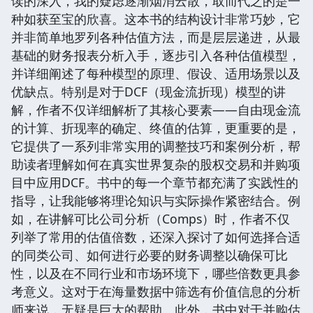
读的深入，我的疑虑逐渐烟消云散，取而代之的是一
种如获至宝的欣喜。这本书的结构设计非常巧妙，它
并非简单地罗列各种估值方法，而是层层递进，从最
基础的财务报表分析入手，逐步引入各种估值模型，
并详细阐述了每种模型的原理、假设、适用场景以及
优缺点。特别是对于DCF（现金流折现）模型的讲
解，作者不仅详细解析了其核心要素——自由现金流
的计算、折现率的确定、终值的估算，更重要的是，
它提供了一系列非常实用的调整技巧和案例分析，帮
助读者理解如何在真实世界复杂的股权交易和并购项
目中应用DCF。书中的每一个章节都充满了实践性的
指导，让我能够将理论知识与实际操作紧密结合。例
如，在讲解可比公司分析（Comps）时，作者不仅
列举了常用的估值倍数，还深入探讨了如何选择合适
的同类公司、如何进行必要的财务调整以确保可比
性，以及在不同行业和市场环境下，哪些倍数更具参
考意义。这对于在海量数据中筛选有价值信息的分析
师来说，无疑是巨大的帮助。此外，书中对于并购估