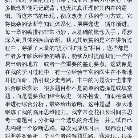
多概念即使死记硬背，也无法真正理解其内在的逻
辑。而这本书的出现，彻底改变了我的学习方式。它
将庞杂的诊断学知识体系化，层层递进，循序渐进。
每一章的编排都非常巧妙，从基础的概念入手，逐步
深入到具体的疾病诊断。我尤其欣赏的是它在讲解过
程中，穿插了大量的“提示”和“注意”栏目，这些都是
作者多年临床经验的结晶，能够及时提醒我们一些容
易出错的地方，或者一些重要的鉴别要点。这就像是
在我的学习过程中，有一位经验丰富的医生在不断地
耳提面命，指引我少走弯路。书中的习题设计也非常
贴合临床实际，很多题目都不是简单的选择题或填空
题，而是需要我们结合病史、体格检查、辅助检查结
果进行综合分析，最终给出诊断。这种题型，极大地
锻炼了我的临床思维能力。我常常会花很长时间去思
考一道题目，分析每一个选项的合理性，并尝试自己
去构建一个诊断思路。每次完成练习后，我都会仔细
对照答案解析，学习作者的解题思路。我发现，很多