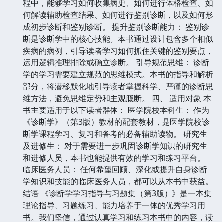
程中，能够学习如何收集病史、如何进行体格检查、如
何解读辅助检查结果、如何进行鉴别诊断，以及如何形
成初步诊断和鉴别诊断。 提升鉴别诊断能力： 鉴别诊
断是诊断学中的核心技能。本书通过设计包含多个相似
疾病的病例，引导读者学习如何抓住关键的鉴别要点，
运用逻辑推理排除或确立诊断。 引导规范思维： 诊断
学的学习需要建立规范的思维模式。本书的指导和解析
部分，将潜移默化地引导读者掌握科学、严谨的诊断思
维方法，避免思维定势和主观臆断。 四、 适用对象 本
书主要适用于以下读者群体： 医学院校本科生： 作为
《诊断学》（第3版）教材的配套教材，是医学院校诊
断学课程学习、复习和备考的必备辅助读物。 研究生
及进修生： 对于需要进一步巩固诊断学知识的研究生
和进修人员，本书也能提供有效的学习和练习平台。
临床医务人员： 任何希望回顾、深化或提升自身诊断
学知识和技能的临床医务人员，都可以从本书中获益。
结语 《诊断学学习指导与习题集（第3版）》是一本集
理论指导、习题练习、能力培养于一体的优秀学习用
书。我们坚信，通过认真学习和练习本书中的内容，读