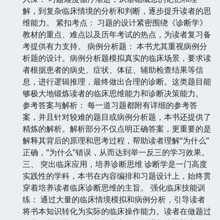
解，到复杂临床情境的分析和判断，逐步提升读者的思
维能力。 紧扣考点： 习题的设计紧密围绕《诊断学》
教材的重点、难点以及历年考试的热点，为读者复习备
考提供有力支持。 病例分析题： 本书尤其重视病例分
析题的设计。病例分析题模拟真实的临床场景，要求读
者根据患者的病史、症状、体征、辅助检查结果等信
息，进行逻辑推理，最终做出合理的诊断。这类题目能
够极大地锻炼读者的临床思维能力和诊断决策能力。
参考答案与解析： 每一道习题都附有详细的参考答
案，并且针对较难的题目或病例分析题，本书还提供了
精炼的解析。解析部分不仅点明正确答案，更重要的是
解释其背后的原理和思考过程，帮助读者理解“为什么”
正确，“为什么”错误，从而达到举一反三的学习效果。
三、 突出临床应用，培养诊断思维 诊断学是一门高度
实践性的学科，本书在内容编排和习题设计上，始终贯
穿着培养读者临床诊断思维的主旨。 强化临床技能训
练： 通过大量的临床情境模拟和病例分析，引导读者
将书本知识转化为实际的临床操作能力。读者在做题过