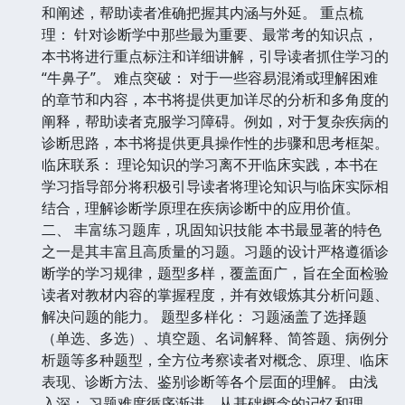
和阐述，帮助读者准确把握其内涵与外延。 重点梳
理： 针对诊断学中那些最为重要、最常考的知识点，
本书将进行重点标注和详细讲解，引导读者抓住学习的
“牛鼻子”。 难点突破： 对于一些容易混淆或理解困难
的章节和内容，本书将提供更加详尽的分析和多角度的
阐释，帮助读者克服学习障碍。例如，对于复杂疾病的
诊断思路，本书将提供更具操作性的步骤和思考框架。
临床联系： 理论知识的学习离不开临床实践，本书在
学习指导部分将积极引导读者将理论知识与临床实际相
结合，理解诊断学原理在疾病诊断中的应用价值。
二、 丰富练习题库，巩固知识技能 本书最显著的特色
之一是其丰富且高质量的习题。习题的设计严格遵循诊
断学的学习规律，题型多样，覆盖面广，旨在全面检验
读者对教材内容的掌握程度，并有效锻炼其分析问题、
解决问题的能力。 题型多样化： 习题涵盖了选择题
（单选、多选）、填空题、名词解释、简答题、病例分
析题等多种题型，全方位考察读者对概念、原理、临床
表现、诊断方法、鉴别诊断等各个层面的理解。 由浅
入深： 习题难度循序渐进，从基础概念的记忆和理