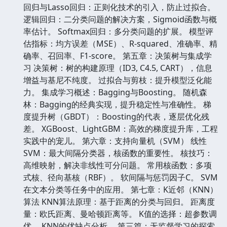
回归与Lasso回归：正则化技术的引入，防止过拟合。
逻辑回归：二分类问题的解决方案，Sigmoid函数与概
率估计。 Softmax回归：多分类问题的扩展。 模型评
估指标：均方误差（MSE）、R-squared、准确率、精
确率、召回率、F1-score。 第五章：决策树与集成学
习 决策树：树的构建原理（ID3, C4.5, CART），信息
增益与基尼不纯度。 过拟合与剪枝：提升模型泛化能
力。 集成学习概述：Bagging与Boosting。 随机森
林：Bagging的经典实现，提升稳定性与准确性。 梯
度提升树（GBDT）：Boosting的代表，逐层优化残
差。 XGBoost、LightGBM：高效的梯度提升库，工程
实践中的宠儿。 第六章：支持向量机（SVM） 线性
SVM：最大间隔分类器，核函数的重要性。 核技巧：
高维映射，解决非线性可分问题。 常用核函数：多项
式核、径向基核（RBF）。 软间隔与惩罚因子C。 SVM
在文本分类等任务中的应用。 第七章：K近邻（KNN）
算法 KNN算法原理：基于距离的分类与回归。 距离度
量：欧氏距离、曼哈顿距离等。 K值的选择：超参数调
优。 KNN的优缺点分析。 第三篇：无监督学习的探索