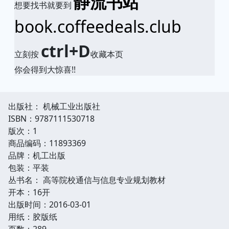
静流书站
想要找书就要到
book.coffeedeals.club
ctrl+D
立刻按
收藏本页
你会得到大惊喜!!
出版社： 机械工业出版社
ISBN：9787111530718
版次：1
商品编码：11893369
品牌：机工出版
包装：平装
丛书名： 高等院校通信与信息专业规划教材
开本：16开
出版时间：2016-03-01
用纸：胶版纸
页数：289