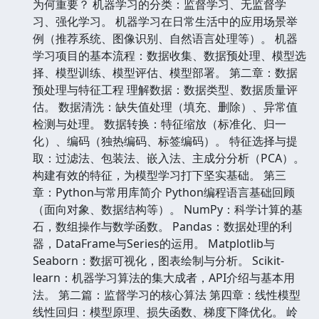
为何重要？ 机器学习的分类：监督学习、无监督学
习、强化学习。 机器学习在日常生活中的应用场景举
例（推荐系统、图像识别、自然语言处理等）。 机器
学习项目的基本流程：数据收集、数据预处理、模型选
择、模型训练、模型评估、模型部署。 第二章：数据
预处理与特征工程 理解数据：数据类型、数据质量评
估。 数据清洗：缺失值处理（填充、删除）、异常值
检测与处理。 数据转换：特征缩放（标准化、归一
化）、编码（独热编码、标签编码）。 特征选择与提
取：过滤法、包装法、嵌入法、主成分分析（PCA）。
构建有效的特征，为模型学习打下坚实基础。 第三
章：Python与常用库简介 Python编程语言基础回顾
（面向对象、数据结构等）。 NumPy：科学计算的基
石，数组操作与数学函数。 Pandas：数据处理的利
器，DataFrame与Series的运用。 Matplotlib与
Seaborn：数据可视化，图表绘制与分析。 Scikit-
learn：机器学习算法的集大成者，API介绍与基本用
法。 第二篇：监督学习的核心算法 第四章：线性模型
线性回归：模型原理、损失函数、梯度下降优化。 岭