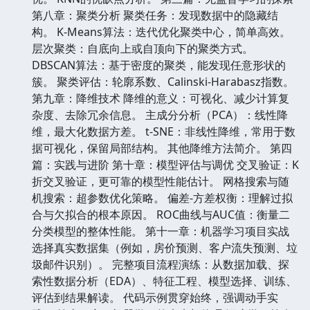
第八章：聚类分析 聚类任务：发现数据中的隐藏结
构。 K-Means算法：迭代优化聚类中心，简单高效。
层次聚类：自底向上或自顶向下的聚类方式。
DBSCAN算法：基于密度的聚类，能发现任意形状的
簇。 聚类评估：轮廓系数、Calinski-Harabasz指数。
第九章：降维技术 降维的意义：可视化、减少计算复
杂度、去除冗余信息。 主成分分析（PCA）：线性降
维，最大化数据方差。 t-SNE：非线性降维，常用于数
据可视化，保留局部结构。 其他降维方法简介。 第四
篇：实践与进阶 第十章：模型评估与调优 交叉验证：K
折交叉验证，更可靠的模型性能估计。 网格搜索与随
机搜索：超参数优化策略。 偏差-方差权衡：理解过拟
合与欠拟合的根本原因。 ROC曲线与AUC值：衡量二
分类模型的整体性能。 第十一章：机器学习项目实战
选择真实数据集（例如，房价预测、客户流失预测、垃
圾邮件识别）。 完整项目流程演练：从数据加载、探
索性数据分析（EDA）、特征工程、模型选择、训练、
评估到结果解读。 代码示例贯穿始终，强调动手实