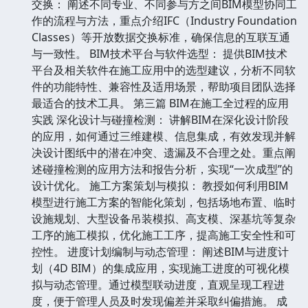
交换： 阐述不同专业、不同参与方之间BIM模型协同工
作的流程与方法，重点介绍IFC（Industry Foundation
Classes）等开放数据交换标准，确保信息的互联互通
与一致性。 BIM技术平台与软件选型： 提供BIM技术
平台及相关软件在施工应用中的选型建议，分析不同软
件的功能特性、兼容性及适用场景，帮助项目团队选择
最适合的技术工具。 第三篇 BIM在施工全过程的应用
实践 深化设计与碰撞检测： 讲解BIM在深化设计阶段
的应用，如何通过三维建模、信息集成，有效发现并解
决设计图纸中的潜在冲突、遗漏及不合理之处。重点阐
述碰撞检测的应用方法和报告分析，实现“一次成型”的
设计优化。 施工方案策划与模拟： 教授如何利用BIM
模型进行施工方案的智能化策划，包括场地布置、临时
设施规划、大型设备吊装模拟、高支模、深基坑等复杂
工序的施工模拟，优化施工工序，提高施工安全性和可
控性。 进度计划编制与动态管理： 阐述BIM与进度计
划（4D BIM）的集成应用，实现施工进度的可视化模
拟与动态管理。通过模型联动进度，直观呈现工程进
度，便于管理人员及时发现偏差并采取纠偏措施。 成