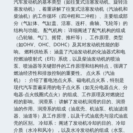
汽车发动机的基本类型（如往复式活塞发动机、旋转活
塞发动机），着重讲解了往复式活塞发动机（汽油机和
柴油机）的工作循环（四冲程和二冲程）、主要组成部
分（气缸体、气缸盖、活塞、连杆、曲轴、飞轮等）的
结构与功能。 配气机构： 详细阐述了配气机构的组成
（凸轮轴、气门、摇臂、推杆等）、工作原理、类型
（如OHV、OHC、DOHC）及其对发动机性能的影
响。 燃料供给系： 涵盖了汽油发动机的化油器式和电
控燃油喷射式（EFI）系统，以及柴油发动机的喷油
泵、喷油器等关键部件的工作原理和结构特点，强调了
燃油经济性和排放控制的重要性。 点火系（汽油
机）： 介绍了蓄电池点火系、磁电机点火系，特别是
现代汽车普遍采用的电子点火系（如无分电器点火、分
电器-点火线圈式点火）的组成、工作原理及对燃烧过
程的影响。 润滑系： 讲解了发动机润滑的目的、润滑
油的作用、润滑系的组成（油底壳、机油泵、机油滤清
器、油道等）及工作原理，以及干式油底壳与湿式油底
壳的区别。 冷却系： 阐述了发动机冷却的目的、冷却
介质（水冷和风冷），以及水冷发动机的组成（水泵、