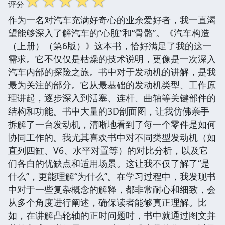
☆
☆
☆
☆
☆
评分
作为一名对汽车充满好奇心的业余爱好者，我一直渴
望能够深入了解汽车的“心脏”和“骨骼”。《汽车构造
（上册）（第6版）》这本书，恰好满足了我的这一
需求。它不仅仅是枯燥的技术说明，更像是一次深入
汽车内部的探险之旅。书中对于发动机的讲解，是我
最为关注的部分。它从最基础的发动机类型、工作原
理讲起，逐步深入到活塞、连杆、曲轴等关键部件的
结构和功能。书中大量的3D剖面图，让我仿佛亲手
拆解了一台发动机，清晰地看到了每一个零件是如何
协同工作的。我尤其喜欢书中对不同类型发动机（如
直列四缸、V6、水平对置等）的对比分析，以及它
们各自的优缺点和适用场景。这让我不仅了解了“是
什么”，更能理解“为什么”。在学习过程中，我发现书
中对于一些复杂概念的解释，都非常耐心和细致，会
从多个角度进行阐述，确保读者能够真正理解。比
如，在讲解凸轮轴的正时问题时，书中就通过图文并