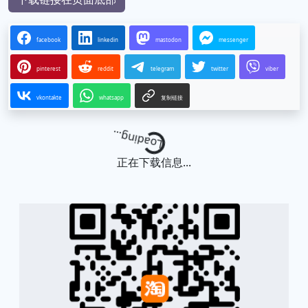
facebook
linkedin
mastodon
messenger
pinterest
reddit
telegram
twitter
viber
vkontakte
whatsapp
复制链接
Loading...
正在下载信息...