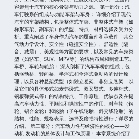
容聚焦于汽车的核心骨架与动力之源。 第一部分：汽
车行驶系的组成与功能 车架与车身： 详细介绍了现代
汽车的车架结构，包括整体式车架、非整体式车架（如
梯形车架、副车架）的类型、特点、材料选择及受力分
析。重点阐述了车身作为汽车的覆盖件和承载件，其空
气动力学设计、安全性（碰撞安全性）、舒适性（隔
音、减震）、美观性等方面的要求，以及常见的车身类
型（如轿车、SUV、MPV等）的结构布局和制造工艺。
车桥、车轮与轮胎： 深入剖析了汽车车桥的组成，包
括驱动桥、转向桥、半浮式和全浮式驱动桥的设计原
理，以及各种悬架类型（如独立悬架、非独立悬架，以
及它们的具体形式如麦弗逊式、双叉臂式、多连杆式、
钢板弹簧式等）的结构特点、工作原理、优缺点及在提
高汽车动力性、平顺性和操控性中的作用。对车轮（钢
轮、铝合金轮）和轮胎（子午线轮胎、斜交线轮胎）的
结构、性能、规格表示、选择及磨损特性进行了详尽的
介绍。 第二部分：汽车动力性与经济性的核心——发
动机 发动机的总体设计与工作原理： 本章系统介绍了