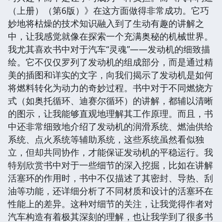
（上册）（第6版）》在这方面做得非常成功。它巧
妙地将枯燥的技术知识融入到了生动有趣的讲解之
中，让我感觉就像在探索一个充满奥秘的机械世界。
我尤其喜欢书中对于汽车“灵魂”——发动机的细致描
绘。它不仅仅罗列了发动机的组成部分，而是通过精
美的插图和详实的文字，向我们揭示了发动机是如何
将燃料转化为动力的奇妙过程。书中对于不同燃烧方
式（如奥托循环、迪赛尔循环）的讲解，都辅以清晰
的图示，让我能够直观地理解其工作原理。而且，书
中还非常细致地介绍了发动机的润滑系统、燃油供给
系统、点火系统等辅助系统，这些系统虽然看似独
立，但却共同协作，才能保证发动机的平稳运行。我
特别欣赏书中对于一些细节的深入挖掘，比如在讲解
活塞环的作用时，书中不仅描述了其密封、导热、刮
油等功能，还详细分析了不同材质和设计的活塞环在
性能上的差异。这种对细节的关注，让我觉得作者对
汽车构造有着极其深刻的理解，也让我学到了很多书