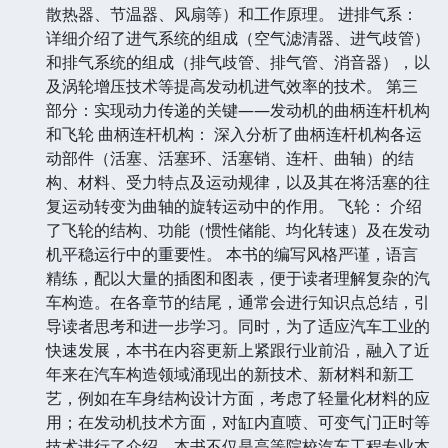
散热器、节温器、风扇等）和工作原理。 进排气系：
详细介绍了进气系统的组成（空气滤清器、进气歧管）
和排气系统的组成（排气歧管、排气管、消音器），以
及涡轮增压技术等提高发动机进气效率的技术。 第三
部分：实现动力传递的关键——发动机的曲柄连杆机构
和飞轮 曲柄连杆机构： 深入分析了曲柄连杆机构各运
动部件（活塞、活塞环、活塞销、连杆、曲轴）的结
构、材料、受力特点及运动规律，以及其在将活塞的往
复运动转变为曲轴的旋转运动中的作用。 飞轮： 介绍
了飞轮的结构、功能（惯性储能、均化转速）及在发动
机平稳运行中的重要性。 本书的编写风格严谨，语言
精练，配以大量的插图和图表，便于读者理解复杂的汽
车构造。在各章节的结尾，通常会进行知识点总结，引
导读者思考和进一步学习。同时，为了适应汽车工业的
快速发展，本书在内容更新上紧跟行业前沿，融入了近
年来在汽车构造领域涌现出的新技术、新材料和新工
艺，例如在车身结构设计方面，考虑了轻量化材料的应
用；在发动机技术方面，对缸内直喷、可变气门正时等
技术进行了介绍。本书不仅是高等院校汽车工程专业本