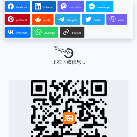
facebook
linkedin
mastodon
messenger
pinterest
reddit
telegram
twitter
viber
vkontakte
whatsapp
复制链接
Loading...
正在下载信息...