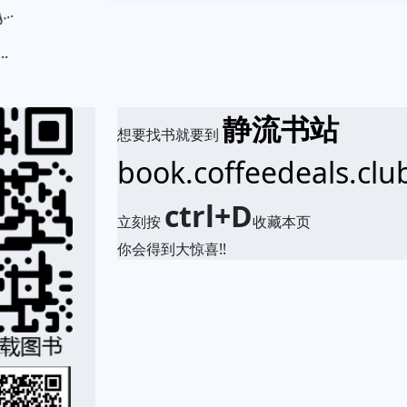
.
静流书站
想要找书就要到
book.coffeedeals.clu
ctrl+D
立刻按
收藏本页
你会得到大惊喜!!