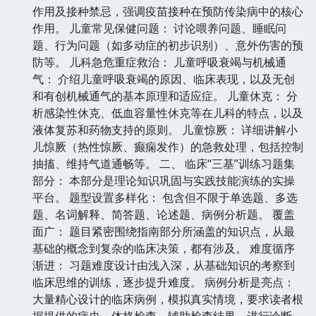
作用及接种禁忌，强调疫苗接种在预防传染病中的核心
作用。 儿童常见保健问题： 讨论喂养问题、睡眠问
题、行为问题（如多动症的初步识别）、意外伤害的预
防等。 儿科急危重症救治： 儿童呼吸衰竭与机械通
气： 介绍儿童呼吸衰竭的原因、临床表现，以及无创
和有创机械通气的基本原理和适应症。 儿童休克： 分
析感染性休克、低血容量性休克等在儿科的特点，以及
液体复苏和药物支持的原则。 儿童惊厥： 详细讲解小
儿惊厥（热性惊厥、癫痫发作）的急救处理，包括控制
抽搐、维持气道通畅等。 二、 临床“三基”训练习题集
部分： 本部分是理论知识巩固与实践技能演练的实操
平台。 题型设置多样化： 包含但不限于单选题、多选
题、名词解释、简答题、论述题、病例分析题。 覆盖
面广： 题目紧密围绕指南部分所涵盖的知识点，从最
基础的概念到复杂的临床决策，都有涉及。 难度循序
渐进： 习题难度设计由浅入深，从基础知识的考察到
临床思维的训练，逐步提升难度。 病例分析是亮点：
大量精心设计的临床病例，模拟真实情境，要求读者根
据提供的病史、体格检查、辅助检查结果，进行诊断、