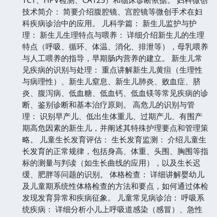
技术简介： 简要介绍腹腔镜、宫腔镜等微创手术在妇
科疾病诊治中的应用。 儿科学篇： 新生儿监护与护
理： 新生儿生理特点与喂养： 详细介绍新生儿的生理
特点（呼吸、循环、体温、消化、排泄等），母乳喂养
与人工喂养的指导，早期肠内营养的建立。 新生儿常
见疾病的识别与处理： 重点讲解新生儿黄疸（生理性
与病理性）、新生儿窒息、新生儿肺炎、败血症、脐
炎、腹泻病、低血糖、低血钙、低血镁等常见疾病的诊
断、鉴别诊断和基本治疗原则。 高危儿的识别与管
理： 识别早产儿、低出生体重儿、过期产儿、有围产
期高危因素的新生儿，并阐述其特殊护理要点和管理策
略。 儿童生长发育评估： 生长发育监测： 介绍儿童生
长发育的正常规律，包括身高、体重、头围、胸围等指
标的测量与判读（如生长曲线的应用），以及生长迟
缓、肥胖等问题的识别。 体格检查： 详细讲解婴幼儿
及儿童期系统性体格检查的方法和要点，如何通过体检
发现发育异常和疾病征象。 儿童常见病诊治： 呼吸系
统疾病： 详细分析小儿上呼吸道感染（感冒）、急性