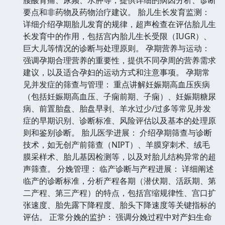
要点和非药物及药物治疗建议。 胎儿生长发育监测：
详细介绍孕期胎儿发育的规律，超声检查在评估胎儿生
长发育中的作用，包括宫内胎儿生长受限（IUGR）、
巨大儿等情况的诊断与处理原则。 孕期营养与运动：
强调孕期合理营养的重要性，提供不同孕周的营养需求
建议，以及适合孕妇的运动方式和注意事项。 孕期常
见并发症的筛查与管理： 重点讲解妊娠期高血压疾病
（包括妊娠期高血压、子痫前期、子痫）、妊娠期糖尿
病、前置胎盘、胎盘早剥、羊水过少/过多等常见并发
症的早期识别、诊断标准、风险评估以及基本的处理原
则和鉴别诊断。 胎儿医学进展： 介绍孕期筛查与诊断
技术，如无创产前筛查（NIPT）、羊膜穿刺术、绒毛
膜采样术、胎儿基因检测等，以及对胎儿结构异常的超
声筛查。 分娩管理： 临产诊断与产程进展： 详细阐述
临产的诊断标准，分析产程各期（潜伏期、活跃期、第
二产程、第三产程）的特点，包括宫缩规律性、宫口扩
张速度、胎先露下降程度、胎头下降速度等关键指标的
评估。 正常分娩的监护： 强调分娩过程中对产妇生命