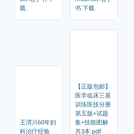
载
书 下载
【正版包邮】
医学临床三基
训练医技分册
第五版+试题
王渭川60年妇
集+技能图解
科治疗经验
共3本 pdf