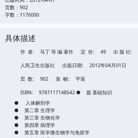
页数：902
字数：1176000
具体描述
作 者:
马丁 等 编 著作
定 价:
49
出 版 社:
人民卫生出版社
出版日期:
2012年04月01日
页 数:
902
装 帧:
平装
ISBN:
9787117148542
●
篇 基础知识
●
人体解剖学
●
第二章 生理学
●
第三章 生物化学
●
第四章 病理学
●
第五章 医学微生物学与免疫学