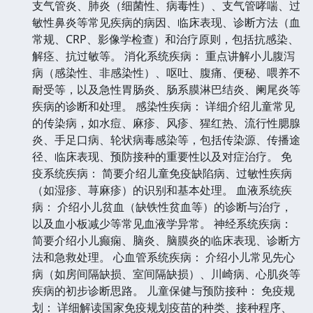
支气管炎、肺炎（细菌性、病毒性）、支气管哮喘、过
敏性鼻炎等常见疾病的病因、临床表现、诊断方法（血
常规、CRP、影像学检查）和治疗原则，包括抗感染、
解痉、抗过敏等。 消化系统疾病： 重点讲解小儿腹泻
病（感染性、非感染性）、呕吐、腹痛、便秘、喂养不
耐受等，以及急性胃肠炎、肠系膜淋巴结炎、阑尾炎等
疾病的诊断和处理。 感染性疾病： 详细介绍儿童常见
的传染病，如水痘、麻疹、风疹、猩红热、流行性腮腺
炎、手足口病、轮状病毒感染等，包括传染源、传播途
径、临床表现、预防接种的重要性以及对症治疗。 免
疫系统疾病： 简要介绍儿童免疫缺陷病、过敏性疾病
（如湿疹、荨麻疹）的识别和基本处理。 血液系统疾
病： 介绍小儿贫血（缺铁性贫血等）的诊断与治疗，
以及血小板减少等常见血液学异常。 神经系统疾病：
简要介绍小儿癫痫、脑炎、脑膜炎的临床表现、诊断方
法和急救处理。 心血管系统疾病： 介绍小儿常见先心
病（如房间隔缺损、室间隔缺损）、川崎病、心肌炎等
疾病的初步诊断思路。 儿童保健与预防接种： 免疫规
划： 详细解读国家免疫规划疫苗的种类、接种程序、