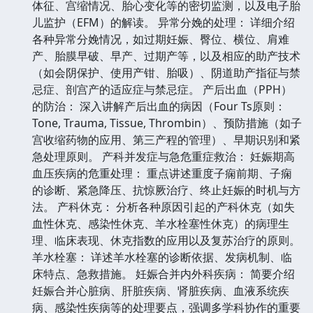
体征、宫缩情况、胎心变化等的密切监测，以及电子胎
儿监护（EFM）的解读。 异常分娩的处理： 详细介绍
各种异常分娩情况，如过期妊娠、臀位、横位、肩难
产、胎膜早破、早产、过期产等，以及相应的助产技术
（如会阴保护、使用产钳、胎吸）、阴道助产指征与禁
忌症、剖宫产的适应症与禁忌症。 产后出血（PPH）
的防治： 深入讲解产后出血的病因（Four Ts原则：
Tone, Trauma, Tissue, Thrombin）、预防措施（如子
宫收缩药物的应用、第三产程的管理）、早期识别和紧
急处理原则。 产科并发症与急危重症救治： 妊娠期高
血压疾病的危重处理： 重点讲述重度子痫前期、子痫
的诊断、紧急降压、抗惊厥治疗、终止妊娠的时机与方
法。 产科休克： 分析各种原因引起的产科休克（如失
血性休克、感染性休克、羊水栓塞性休克）的病理生
理、临床表现、休克指数的应用以及复苏治疗的原则。
羊水栓塞： 详述羊水栓塞的诊断依据、发病机制、临
床特点、急救措施。 妊娠合并内外科疾病： 简要介绍
妊娠合并心脏病、肝脏疾病、肾脏疾病、血液系统疾
病、感染性疾病等的处理要点，强调多学科协作的重要