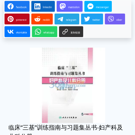
facebook
linkedin
mastodon
messenger
pinterest
reddit
telegram
twitter
viber
vkontakte
whatsapp
复制链接
临床“三基”训练指南与习题集丛书-妇产科及