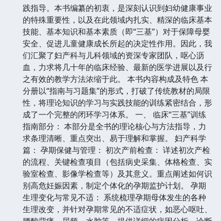
践指导。本书编纂的初衷，是深刻认识到妇幼健康事业
的特殊重要性，以及在此领域内扎实、精深的临床基本
技能、基本知识和基本素质（即“三基”）对于保障母婴
安全、促进儿童健康成长所起的决定性作用。因此，我
们汇聚了妇产科与儿科领域的资深专家团队，呕心沥
血，力求将几十年的临床经验、最新的医学进展以及行
之有效的教学方法浓缩于此。 本书内容构成及特色 本
分册以“指南与习题集”的形式，打破了传统教材的局限
性，将理论知识的学习与实践技能的训练紧密结合，形
成了一个完整的闭环学习体系。 一、 临床“三基”训练
指南部分： 本部分是全书的理论核心与方法指导，力
求条理清晰、重点突出、易于理解和掌握。 妇产科学
篇： 孕期保健与管理： 初次产前检查： 详述初次产检
的流程、关键检查项目（包括病史采集、体格检查、实
验室检查、影像学检查等）及其意义。重点阐述如何识
别高危妊娠因素，制定个体化的孕期监护计划。 孕期
生理变化与常见不适： 系统梳理孕期母体发生的各种
生理改变，并针对孕期常见的不适症状，如恶心呕吐、
腰酸背痛、尿频、水肿等，提供详细的病因分析、诊断