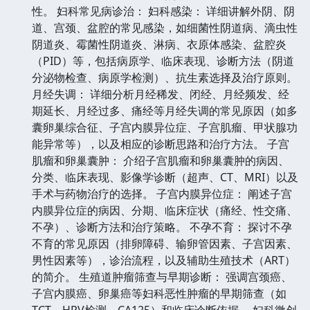
性。 妇科常见病诊治： 妇科感染： 详细讲解外阴、阴
道、宫颈、盆腔的常见感染，如细菌性阴道病、滴虫性
阴道炎、霉菌性阴道炎、淋病、衣原体感染、盆腔炎
（PID）等，包括病原学、临床表现、诊断方法（阴道
分泌物检查、病原学检测）、抗生素选择及治疗原则。
月经失调： 详细分析月经稀发、闭经、月经频发、经
期延长、月经过多、痛经等月经失调的常见原因（如多
囊卵巢综合征、子宫内膜异位症、子宫肌瘤、甲状腺功
能异常等），以及相应的诊断思路和治疗方法。 子宫
肌瘤和卵巢囊肿： 介绍子宫肌瘤和卵巢囊肿的病因、
分类、临床表现、影像学诊断（超声、CT、MRI）以及
手术与药物治疗的选择。 子宫内膜异位症： 阐述子宫
内膜异位症的病因、分期、临床症状（痛经、性交痛、
不孕）、诊断方法和治疗策略。 不孕不育： 探讨不孕
不育的常见原因（排卵障碍、输卵管因素、子宫因素、
男性因素等），诊治流程，以及辅助生殖技术（ART）
的简介。 生殖道肿瘤筛查与早期诊断： 强调宫颈癌、
子宫内膜癌、卵巢癌等妇科恶性肿瘤的早期筛查（如
TCT、HPV检测、CA125）和临床诊断依据。 妇科微创