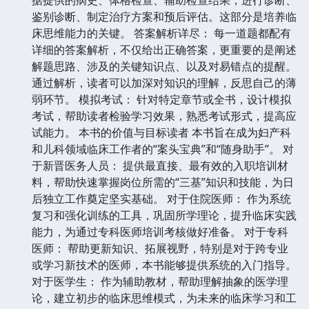
鉴别诊断、制定治疗方案和预后评估。这部分是培养临
床思维能力的关键。 答案解析详尽： 每一道题都配有
详细的答案解析，不仅给出正确答案，更重要的是阐述
解题思路、涉及的关键知识点、以及对易错点的提醒。
通过解析，读者可以加深对知识的理解，反思自己的薄
弱环节。 模拟考试： 针对特定章节或全书，设计模拟
考试，帮助读者检验学习效果，熟悉考试形式，提高应
试能力。 本书的价值与目标读者 本书旨在成为妇产科
和儿科领域临床工作者的“案头宝典”和“随身助手”。 对
于新晋医务人员： 提供最直接、最有效的入职培训材
料，帮助快速掌握岗位所需的“三基”知识和技能，为日
后独立工作奠定坚实基础。 对于住院医师： 作为系统
复习和强化训练的工具，巩固所学理论，提升临床实践
能力，为通过专科医师培训考核做好准备。 对于专科
医师： 帮助更新知识、拓展视野，特别是对于跨专业
或学习新技术的医师，本书能够提供系统的入门指导。
对于医学生： 作为辅助教材，帮助理解抽象的医学理
论，建立初步的临床思维模式，为未来的临床学习和工